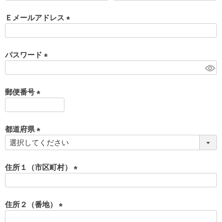
必
須
Ｅメールアドレス
)
(
必
須
パスワード
)
(
必
須
郵便番号
)
(
必
須
都道府県
)
(
必
須
住所１（市区町村）
)
(
必
須
住所２（番地）
)
(