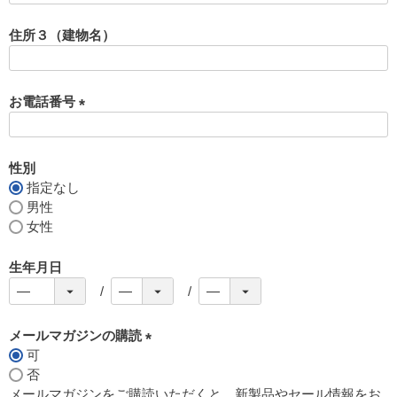
必
須
住所３（建物名）
)
お電話番号
(
必
須
性別
)
指定なし
男性
女性
生年月日
メールマガジンの購読
可
(
否
必
メールマガジンをご購読いただくと、新製品やセール情報をお