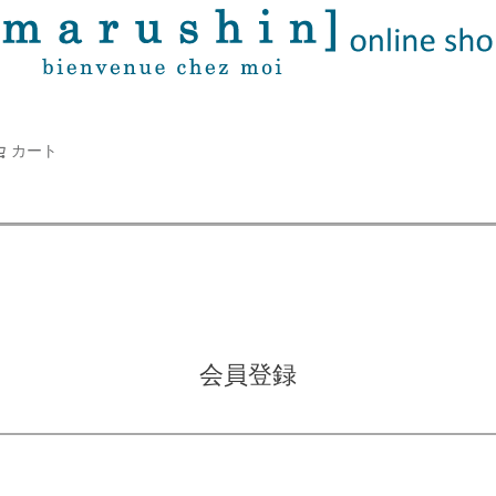
タオル
並び順
新着順
古い順
価格が
キーワードヒット順
検索
カート
検索
会員登録