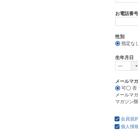
お電話番
性別
指定な
生年月日
メールマ
可
否
メールマ
マガジン
会員規
個人情