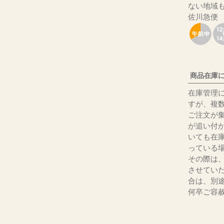
ない地域
佐川急便
商品在庫
在庫管理
すが、複
ご注文が
が追い付
いても在
っている
その際は
させてい
合は、別
何卒ご容