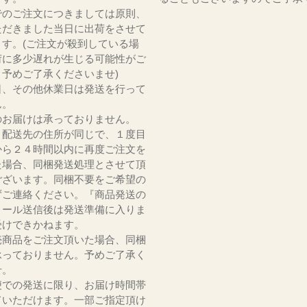
でのご注文につきましては原則、
ただきました当日に出荷をさせて
ます。(ご注文が殺到している場
荷に多少遅れが生じる可能性がご
。予めご了承くださいませ)
日、その他休業日は発送を行って
ん。
のお届けは承っておりません。
、配送先の住所が同じで、１度目
から２４時間以内に再度ご注文を
た場合、同梱発送処理とさせて頂
ございます。同梱不要をご希望の
ずご連絡ください。『商品発送の
メール送信後は発送準備に入りま
受けできかねます。
売商品をご注文頂いた場合、同梱
承っておりません。予めご了承く
いませ。
便での発送に限り、お届け時間帯
ていただけます。一部ご指定頂け