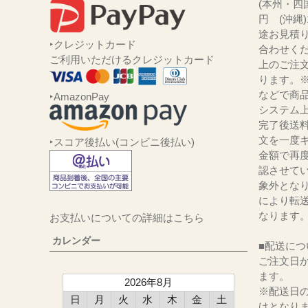
(本州・四国
円 (沖縄
途お見積
‣クレジットカード
合わせくだ
ご利用いただけるクレジットカード
上のご注
ります。
などで商品
‣AmazonPay
システム
完了後送
文を一度キ
‣スコア後払い(コンビニ後払い)
金額で再
認させて
象外とな
により転
なります
お支払いについての詳細はこちら
カレンダー
■配送につ
ご注文日か
ます。
2026年8月
※配送日
日
月
火
水
木
金
土
けとなり