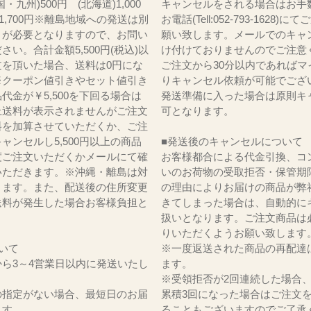
・九州)500円 (北海道)1,000
キャンセルをされる場合はお手
)1,700円※離島地域への発送は別
お電話(Tell:052-793-1628)
りが必要となりますので、お問い
願い致します。メールでのキャ
さい。合計金額5,500円(税込)以
け付けておりませんのでご注意
文を頂いた場合、送料は0円にな
ご注文から30分以内であればマ
※クーポン値引きやセット値引き
りキャンセル依頼が可能でござ
代金が￥5,500を下回る場合は
発送準備に入った場合は原則キ
上送料が表示されませんがご注文
可となります。
料を加算させていただくか、ご注
ャンセルし5,500円以上の商品
■発送後のキャンセルについて
度ご注文いただくかメールにて確
お客様都合による代金引換、コ
いただきます。※沖縄・離島は対
いのお荷物の受取拒否・保管期
ります。また、配送後の住所変更
の理由によりお届けの商品が弊
送料が発生した場合お客様負担と
きてしまった場合は、自動的に
。
扱いとなります。ご注文商品は
りいただくようお願い致します
いて
※一度返送された商品の再配達
ら3～4営業日以内に発送いたし
ます。
※受領拒否が2回連続した場合
の指定がない場合、最短日のお届
累積3回になった場合はご注文
ます。
ることもございますのでご了承