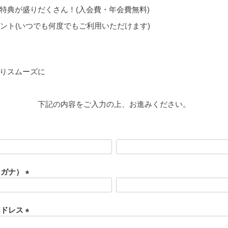
特典が盛りだくさん！(入会費・年会費無料)
ゼント(いつでも何度でもご利用いただけます)
りスムーズに
下記の内容をご入力の上、お進みください。
リガナ）
(
必
須
アドレス
)
(