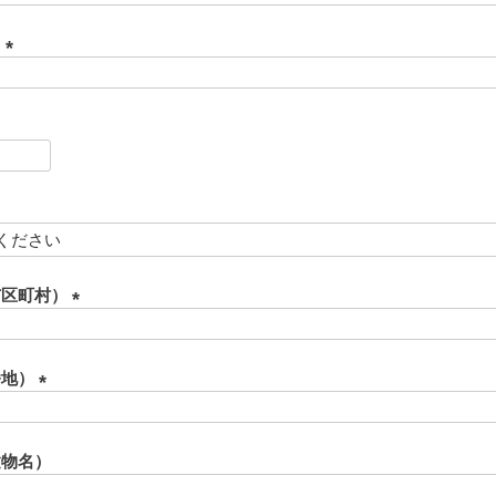
必
須
ド
)
(
必
須
)
必
須
必
須
市区町村）
(
必
須
番地）
)
(
必
須
建物名）
)