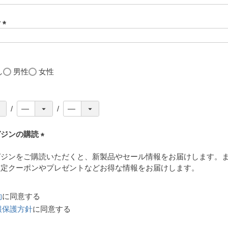
号
(
必
須
)
し
男性
女性
ガジンの購読
(
ガジンをご購読いただくと、新製品やセール情報をお届けします。
必
限定クーポンやプレゼントなどお得な情報をお届けします。
須
)
約
に同意する
報保護方針
に同意する