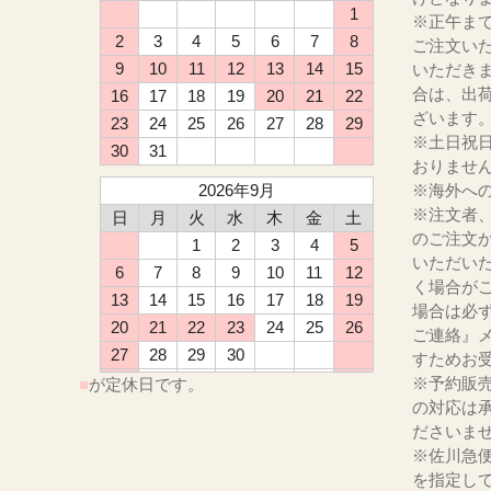
1
※正午ま
2
3
4
5
6
7
8
ご注文い
9
10
11
12
13
14
15
いただき
合は、出
16
17
18
19
20
21
22
ざいます
23
24
25
26
27
28
29
※土日祝
30
31
おりませ
2026年9月
※海外へ
※注文者
日
月
火
水
木
金
土
のご注文
1
2
3
4
5
いただい
6
7
8
9
10
11
12
く場合が
13
14
15
16
17
18
19
場合は必
20
21
22
23
24
25
26
ご連絡』
27
28
29
30
すためお
※予約販
■
が定休日です。
の対応は
ださ
※佐川急
を指定し