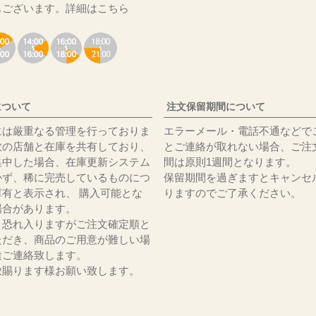
もございます。
詳細はこちら
について
注文保留期間について
には厳重なる管理を行っておりま
エラーメール・電話不通などで
数の店舗と在庫を共有しており、
とご連絡が取れない場合、ご注
集中した場合、在庫更新システム
間は原則1週間となります。
かず、稀に完売しているものにつ
保留期間を過ぎますとキャンセ
庫有と表示され、 購入可能とな
りますのでご了承ください。
場合があります。
、恐れ入りますがご注文確定順と
ただき、商品のご用意が難しい場
途ご連絡致します。
赦賜ります様お願い致します。