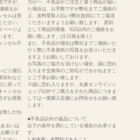
数ですが、
万が一、不良品やご注文と違う商品が届い
にてご連絡をお
た場合は、お手数ですが弊社までご連絡の
ンセルは受
上、送料受取人払い(弊社負担)にてご返送
ください。
くださいますようお願い致します。 原則
イページよ
として商品到着後、5日以内のご連絡をお
います。
願い致します。(土日祝を除く)
ャンセル不
また、不良品の場合は弊社までご連絡いた
だく際に不良個所の写真をお送りいただき
ますようお願いしております。
お写真のご協力を頂けない場合、誠に恐れ
ンビニ後払
入ります交換等のご対応ができかねますこ
限切れなど
とご了承お願い致します。
社に戻って
※誠に恐れ入りますが、丸眞オンラインシ
キャンセル
ョップ以外でご購入をされた商品につきま
必ずお受取
しては一度購入店舗にお問合せをお願い致
。
します。
は致しかね
■不良品以外の返品について
、あるいは
以下の条件を満たしている場合のみ承りま
をお断りす
す。
ください。
1.未使用・未開封であること