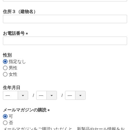
必
須
住所３（建物名）
)
お電話番号
(
必
須
性別
)
指定なし
男性
女性
生年月日
メールマガジンの購読
可
(
否
必
メールマガジンをご購読いただくと、新製品やセール情報をお