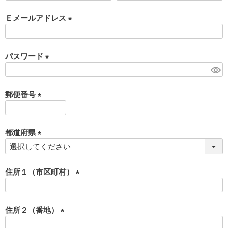
必
須
Ｅメールアドレス
)
(
必
須
パスワード
)
(
必
須
郵便番号
)
(
必
須
都道府県
)
(
必
須
住所１（市区町村）
)
(
必
須
住所２（番地）
)
(