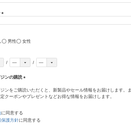
号
(
必
須
)
し
男性
女性
ガジンの購読
(
ガジンをご購読いただくと、新製品やセール情報をお届けします。
必
限定クーポンやプレゼントなどお得な情報をお届けします。
須
)
約
に同意する
報保護方針
に同意する