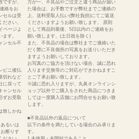
数ですが、
万が一、不良品やご注文と違う商品が届い
にてご連絡をお
た場合は、お手数ですが弊社までご連絡の
ンセルは受
上、送料受取人払い(弊社負担)にてご返送
ください。
くださいますようお願い致します。 原則
イページよ
として商品到着後、5日以内のご連絡をお
います。
願い致します。(土日祝を除く)
ャンセル不
また、不良品の場合は弊社までご連絡いた
だく際に不良個所の写真をお送りいただき
ますようお願いしております。
お写真のご協力を頂けない場合、誠に恐れ
ンビニ後払
入ります交換等のご対応ができかねますこ
限切れなど
とご了承お願い致します。
社に戻って
※誠に恐れ入りますが、丸眞オンラインシ
キャンセル
ョップ以外でご購入をされた商品につきま
必ずお受取
しては一度購入店舗にお問合せをお願い致
。
します。
は致しかね
■不良品以外の返品について
、あるいは
以下の条件を満たしている場合のみ承りま
をお断りす
す。
ください。
1.未使用・未開封であること