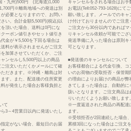
・九州)500円 (北海道)1,000
キャンセルをされる場合はお手
)1,700円※離島地域への発送は別
お電話(Tell:052-793-1628)
りが必要となりますので、お問い
願い致します。メールでのキャ
さい。合計金額5,500円(税込)以
け付けておりませんのでご注意
文を頂いた場合、送料は0円にな
ご注文から30分以内であればマ
※クーポン値引きやセット値引き
りキャンセル依頼が可能でござ
代金が￥5,500を下回る場合は
発送準備に入った場合は原則キ
上送料が表示されませんがご注文
可となります。
料を加算させていただくか、ご注
ャンセルし5,500円以上の商品
■発送後のキャンセルについて
度ご注文いただくかメールにて確
お客様都合による代金引換、コ
いただきます。※沖縄・離島は対
いのお荷物の受取拒否・保管期
ります。また、配送後の住所変更
の理由によりお届けの商品が弊
送料が発生した場合お客様負担と
きてしまった場合は、自動的に
。
扱いとなります。ご注文商品は
りいただくようお願い致します
いて
※一度返送された商品の再配達
ら3～4営業日以内に発送いたし
ます。
※受領拒否が2回連続した場合
の指定がない場合、最短日のお届
累積3回になった場合はご注文
ます。
ることもございますのでご了承