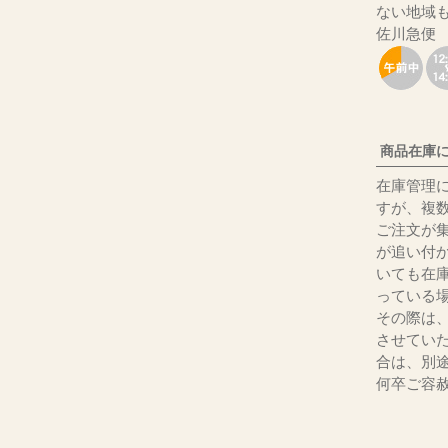
ない地域
佐川急便
商品在庫
在庫管理
すが、複
ご注文が
が追い付
いても在
っている
その際は
させてい
合は、別
何卒ご容