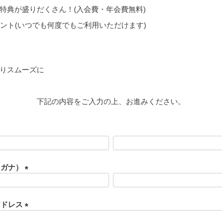
特典が盛りだくさん！(入会費・年会費無料)
ゼント(いつでも何度でもご利用いただけます)
りスムーズに
下記の内容をご入力の上、お進みください。
リガナ）
(
必
須
アドレス
)
(