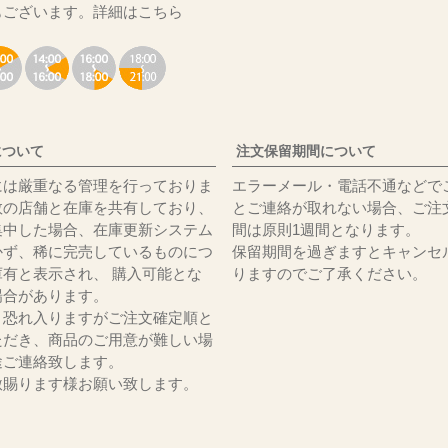
もございます。
詳細はこちら
について
注文保留期間について
には厳重なる管理を行っておりま
エラーメール・電話不通などで
数の店舗と在庫を共有しており、
とご連絡が取れない場合、ご注
集中した場合、在庫更新システム
間は原則1週間となります。
かず、稀に完売しているものにつ
保留期間を過ぎますとキャンセ
庫有と表示され、 購入可能とな
りますのでご了承ください。
場合があります。
、恐れ入りますがご注文確定順と
ただき、商品のご用意が難しい場
途ご連絡致します。
赦賜ります様お願い致します。