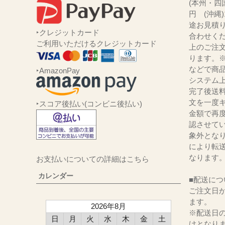
(本州・四国
円 (沖縄
途お見積
‣クレジットカード
合わせくだ
ご利用いただけるクレジットカード
上のご注
ります。
などで商品
‣AmazonPay
システム
完了後送
文を一度キ
‣スコア後払い(コンビニ後払い)
金額で再
認させて
象外とな
により転
なります
お支払いについての詳細はこちら
カレンダー
■配送につ
ご注文日か
ます。
2026年8月
※配送日
日
月
火
水
木
金
土
けとなり