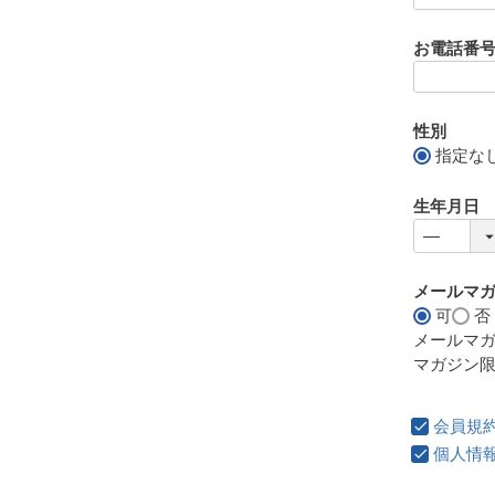
お電話番
性別
指定な
生年月日
メールマ
可
否
メールマ
マガジン
会員規
個人情