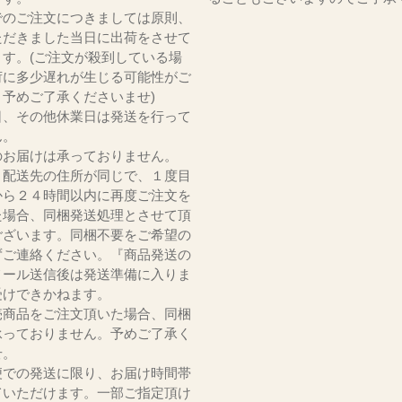
でのご注文につきましては原則、
ただきました当日に出荷をさせて
ます。(ご注文が殺到している場
荷に多少遅れが生じる可能性がご
。予めご了承くださいませ)
日、その他休業日は発送を行って
ん。
のお届けは承っておりません。
、配送先の住所が同じで、１度目
から２４時間以内に再度ご注文を
た場合、同梱発送処理とさせて頂
ございます。同梱不要をご希望の
ずご連絡ください。『商品発送の
メール送信後は発送準備に入りま
受けできかねます。
売商品をご注文頂いた場合、同梱
承っておりません。予めご了承く
いませ。
便での発送に限り、お届け時間帯
ていただけます。一部ご指定頂け