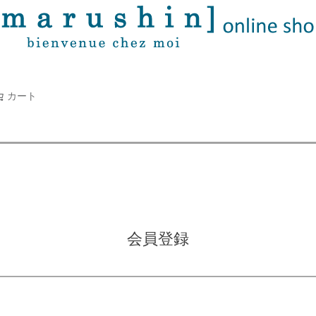
タオル
並び順
新着順
古い順
価格が
キーワードヒット順
検索
カート
検索
会員登録