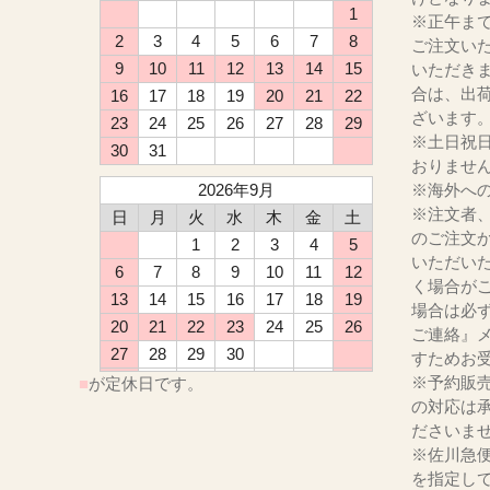
1
※正午ま
2
3
4
5
6
7
8
ご注文い
9
10
11
12
13
14
15
いただき
合は、出
16
17
18
19
20
21
22
ざいます
23
24
25
26
27
28
29
※土日祝
30
31
おりませ
2026年9月
※海外へ
※注文者
日
月
火
水
木
金
土
のご注文
1
2
3
4
5
いただい
6
7
8
9
10
11
12
く場合が
13
14
15
16
17
18
19
場合は必
20
21
22
23
24
25
26
ご連絡』
27
28
29
30
すためお
※予約販
■
が定休日です。
の対応は
ださ
※佐川急
を指定し