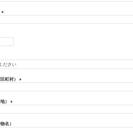
必
須
ド
)
(
必
須
)
必
須
必
須
市区町村）
(
必
須
番地）
)
(
必
須
建物名）
)