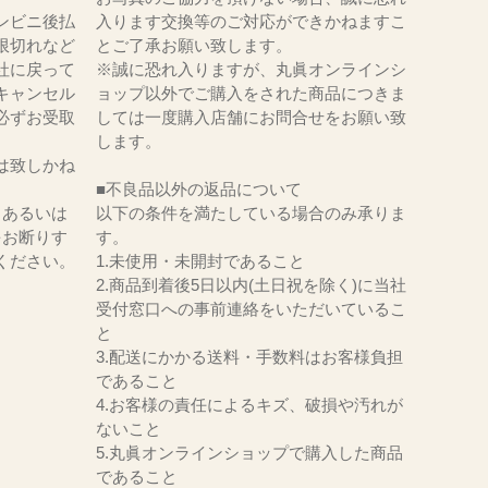
ンビニ後払
入ります交換等のご対応ができかねますこ
限切れなど
とご了承お願い致します。
社に戻って
※誠に恐れ入りますが、丸眞オンラインシ
キャンセル
ョップ以外でご購入をされた商品につきま
必ずお受取
しては一度購入店舗にお問合せをお願い致
。
します。
は致しかね
■不良品以外の返品について
、あるいは
以下の条件を満たしている場合のみ承りま
をお断りす
す。
ください。
1.未使用・未開封であること
2.商品到着後5日以内(土日祝を除く)に当社
受付窓口への事前連絡をいただいているこ
と
3.配送にかかる送料・手数料はお客様負担
であること
4.お客様の責任によるキズ、破損や汚れが
ないこと
5.丸眞オンラインショップで購入した商品
であること