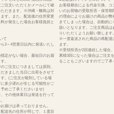
度ご注文いただくかメールにて確
お客様都合による代金引換、コ
いただきます。※沖縄・離島は対
いのお荷物の受取拒否・保管期
ります。また、配送後の住所変更
の理由によりお届けの商品が弊
送料が発生した場合お客様負担と
きてしまった場合は、自動的に
。
扱いとなります。ご注文商品は
りいただくようお願い致します
いて
※一度返送された商品の再配達
ら3～4営業日以内に発送いたし
ます。
※受領拒否が2回連続した場合
の指定がない場合、最短日のお届
累積3回になった場合はご注文
ます。
ることもございますのでご了承
でのご注文につきましては原則、
ただきました当日に出荷をさせて
ます。(ご注文が殺到している場
荷に多少遅れが生じる可能性がご
。予めご了承くださいませ)
日、その他休業日は発送を行って
ん。
のお届けは承っておりません。
、配送先の住所が同じで、１度目