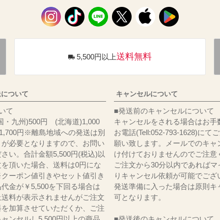
送料無料
5,500円以上
送について
キャンセルについて
料について
■発送前のキャンセルについて
・九州)500円 (北海道)1,000
キャンセルをされる場合はお手
)1,700円※離島地域への発送は別
お電話(Tell:052-793-1628)
りが必要となりますので、お問い
願い致します。メールでのキャ
さい。合計金額5,500円(税込)以
け付けておりませんのでご注意
文を頂いた場合、送料は0円にな
ご注文から30分以内であればマ
※クーポン値引きやセット値引き
りキャンセル依頼が可能でござ
代金が￥5,500を下回る場合は
発送準備に入った場合は原則キ
上送料が表示されませんがご注文
可となります。
料を加算させていただくか、ご注
ャンセルし5,500円以上の商品
■発送後のキャンセルについて