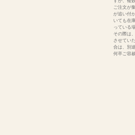
すが、複
ご注文が
が追い付
いても在
っている
その際は
させてい
合は、別
何卒ご容