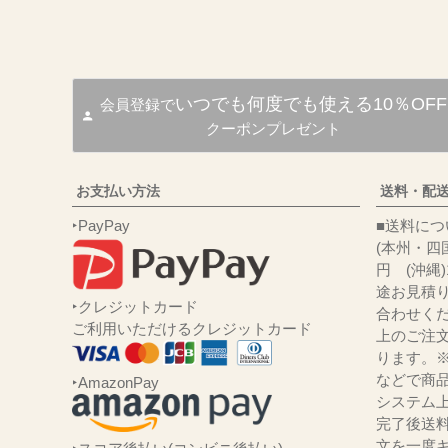
いつでも何度でも使える10％OFF
会員登録で
クーポンプレゼント
お支払い方法
送料・配
‣PayPay
■送
(本州・四国
円 (沖縄
途お見積
‣クレジットカード
合わせくだ
ご利用いただけるクレジットカード
上のご注
ります。
などで商品
‣AmazonPay
システム
完了後送
文を一度キ