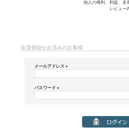
他人の権利、利益、名
レビュー
会員登録がお済みのお客様
メールアドレス
(
必
須
パスワード
)
(
必
須
)