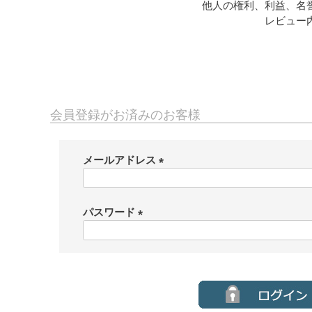
他人の権利、利益、名
レビュー
会員登録がお済みのお客様
メールアドレス
(
必
須
パスワード
)
(
必
須
)