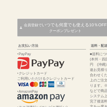
いつでも何度でも使える10％OFF
会員登録で
クーポンプレゼント
お支払い方法
送料・配
‣PayPay
■送
(本州・四国
円 (沖縄
途お見積
‣クレジットカード
合わせくだ
ご利用いただけるクレジットカード
上のご注
ります。
などで商品
‣AmazonPay
システム
完了後送
文を一度キ