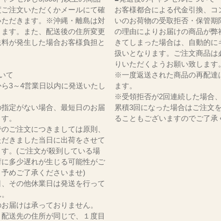
度ご注文いただくかメールにて確
お客様都合による代金引換、コ
いただきます。※沖縄・離島は対
いのお荷物の受取拒否・保管期
ります。また、配送後の住所変更
の理由によりお届けの商品が弊
送料が発生した場合お客様負担と
きてしまった場合は、自動的に
。
扱いとなります。ご注文商品は
りいただくようお願い致します
いて
※一度返送された商品の再配達
ら3～4営業日以内に発送いたし
ます。
※受領拒否が2回連続した場合
の指定がない場合、最短日のお届
累積3回になった場合はご注文
ます。
ることもございますのでご了承
でのご注文につきましては原則、
ただきました当日に出荷をさせて
ます。(ご注文が殺到している場
荷に多少遅れが生じる可能性がご
。予めご了承くださいませ)
日、その他休業日は発送を行って
ん。
のお届けは承っておりません。
、配送先の住所が同じで、１度目