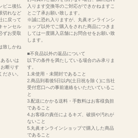
ンビニ後払
入ります交換等のご対応ができかねますこ
限切れなど
とご了承お願い致します。
社に戻って
※誠に恐れ入りますが、丸眞オンラインシ
キャンセル
ョップ以外でご購入をされた商品につきま
必ずお受取
しては一度購入店舗にお問合せをお願い致
。
します。
は致しかね
■不良品以外の返品について
、あるいは
以下の条件を満たしている場合のみ承りま
をお断りす
す。
ください。
1.未使用・未開封であること
2.商品到着後5日以内(土日祝を除く)に当社
受付窓口への事前連絡をいただいているこ
と
3.配送にかかる送料・手数料はお客様負担
であること
4.お客様の責任によるキズ、破損や汚れが
ないこと
5.丸眞オンラインショップで購入した商品
であること