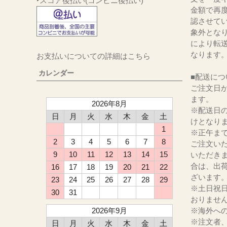
‣スコア後払い(コンビニ後払い)
金額で再
認させて
象外とな
により転
なります
お支払いについての詳細はこちら
カレンダー
■配送につ
ご注文日か
ます。
2026年8月
※配送日
日
月
火
水
木
金
土
けとなり
1
※正午ま
2
3
4
5
6
7
8
ご注文い
9
10
11
12
13
14
15
いただき
合は、出
16
17
18
19
20
21
22
ざいます
23
24
25
26
27
28
29
※土日祝
30
31
おりませ
2026年9月
※海外へ
※注文者
日
月
火
水
木
金
土