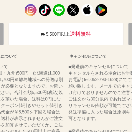
送料無料
5,500円以上
送について
キャンセルについて
料について
■発送前のキャンセルについて
・九州)500円 (北海道)1,000
キャンセルをされる場合はお手
)1,700円※離島地域への発送は別
お電話(Tell:052-793-1628)
りが必要となりますので、お問い
願い致します。メールでのキャ
さい。合計金額5,500円(税込)以
け付けておりませんのでご注意
文を頂いた場合、送料は0円にな
ご注文から30分以内であればマ
※クーポン値引きやセット値引き
りキャンセル依頼が可能でござ
代金が￥5,500を下回る場合は
発送準備に入った場合は原則キ
上送料が表示されませんがご注文
可となります。
料を加算させていただくか、ご注
ャンセルし5,500円以上の商品
■発送後のキャンセルについて