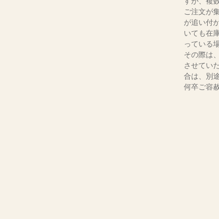
すが、複
ご注文が
が追い付
いても在
っている
その際は
させてい
合は、別
何卒ご容