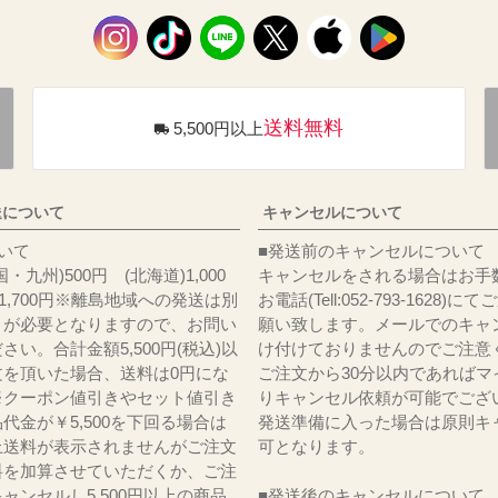
送料無料
5,500円以上
送について
キャンセルについて
料について
■発送前のキャンセルについて
・九州)500円 (北海道)1,000
キャンセルをされる場合はお手
)1,700円※離島地域への発送は別
お電話(Tell:052-793-1628)
りが必要となりますので、お問い
願い致します。メールでのキャ
さい。合計金額5,500円(税込)以
け付けておりませんのでご注意
文を頂いた場合、送料は0円にな
ご注文から30分以内であればマ
※クーポン値引きやセット値引き
りキャンセル依頼が可能でござ
代金が￥5,500を下回る場合は
発送準備に入った場合は原則キ
上送料が表示されませんがご注文
可となります。
料を加算させていただくか、ご注
ャンセルし5,500円以上の商品
■発送後のキャンセルについて