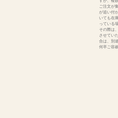
すが、複
ご注文が
が追い付
いても在
っている
その際は
させてい
合は、別
何卒ご容