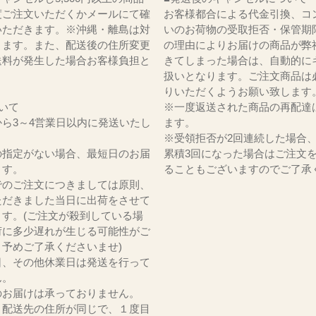
度ご注文いただくかメールにて確
お客様都合による代金引換、コ
いただきます。※沖縄・離島は対
いのお荷物の受取拒否・保管期
ります。また、配送後の住所変更
の理由によりお届けの商品が弊
送料が発生した場合お客様負担と
きてしまった場合は、自動的に
。
扱いとなります。ご注文商品は
りいただくようお願い致します
いて
※一度返送された商品の再配達
ら3～4営業日以内に発送いたし
ます。
※受領拒否が2回連続した場合
の指定がない場合、最短日のお届
累積3回になった場合はご注文
ます。
ることもございますのでご了承
でのご注文につきましては原則、
ただきました当日に出荷をさせて
ます。(ご注文が殺到している場
荷に多少遅れが生じる可能性がご
。予めご了承くださいませ)
日、その他休業日は発送を行って
ん。
のお届けは承っておりません。
、配送先の住所が同じで、１度目