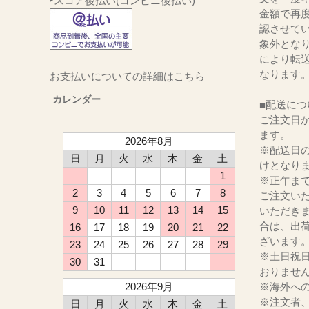
‣スコア後払い(コンビニ後払い)
金額で再
認させて
象外とな
により転
なります
お支払いについての詳細はこちら
カレンダー
■配送につ
ご注文日か
ます。
2026年8月
※配送日
日
月
火
水
木
金
土
けとなり
1
※正午ま
2
3
4
5
6
7
8
ご注文い
9
10
11
12
13
14
15
いただき
合は、出
16
17
18
19
20
21
22
ざいます
23
24
25
26
27
28
29
※土日祝
30
31
おりませ
2026年9月
※海外へ
※注文者
日
月
火
水
木
金
土