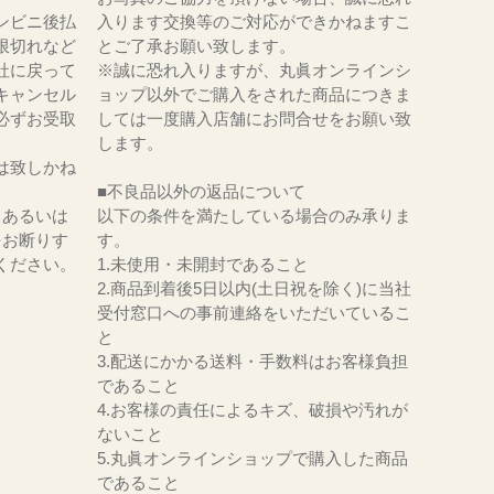
ンビニ後払
入ります交換等のご対応ができかねますこ
限切れなど
とご了承お願い致します。
社に戻って
※誠に恐れ入りますが、丸眞オンラインシ
キャンセル
ョップ以外でご購入をされた商品につきま
必ずお受取
しては一度購入店舗にお問合せをお願い致
。
します。
は致しかね
■不良品以外の返品について
、あるいは
以下の条件を満たしている場合のみ承りま
をお断りす
す。
ください。
1.未使用・未開封であること
2.商品到着後5日以内(土日祝を除く)に当社
受付窓口への事前連絡をいただいているこ
と
3.配送にかかる送料・手数料はお客様負担
であること
4.お客様の責任によるキズ、破損や汚れが
ないこと
5.丸眞オンラインショップで購入した商品
であること