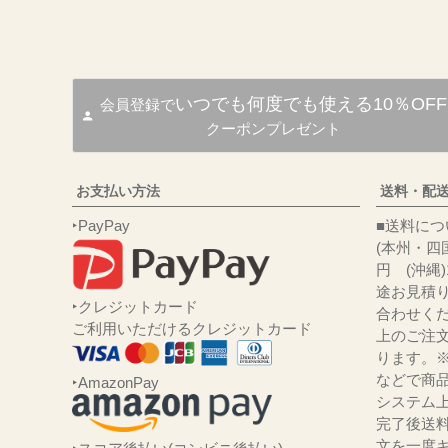
いつでも何度でも使える10％OFF
会員登録で
クーポンプレゼント
お支払い方法
送料・配
‣PayPay
■送
(本州・四国
円 (沖縄
途お見積
‣クレジットカード
合わせくだ
ご利用いただけるクレジットカード
上のご注
ります。
などで商品
‣AmazonPay
システム
完了後送
文を一度キ