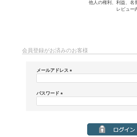
他人の権利、利益、名
レビュー
会員登録がお済みのお客様
メールアドレス
(
必
須
パスワード
)
(
必
須
)