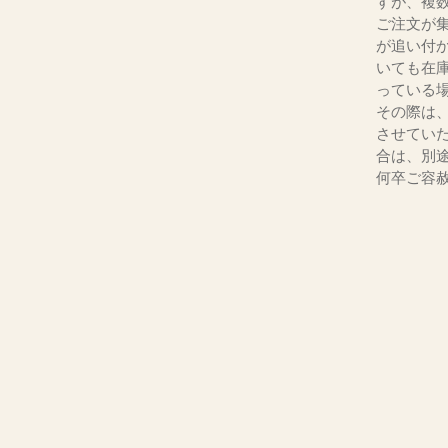
すが、複
ご注文が
が追い付
いても在
っている
その際は
させてい
合は、別
何卒ご容