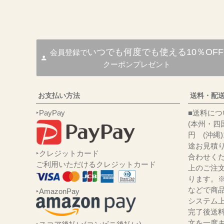
いつでも何度でも使える10％OFF
会員登録で
クーポンプレゼント
お支払い方法
送料・配
‣PayPay
■送
(本州・四国
円 (沖縄
途お見積
‣クレジットカード
合わせくだ
ご利用いただけるクレジットカード
上のご注
ります。
などで商品
‣AmazonPay
システム
完了後送
文を一度キ