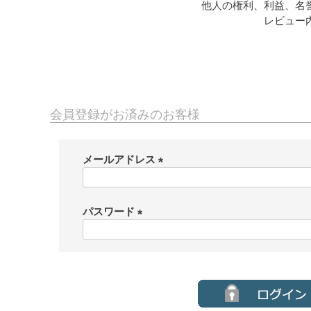
他人の権利、利益、名
レビュー
会員登録がお済みのお客様
メールアドレス
(
必
須
パスワード
)
(
必
須
)