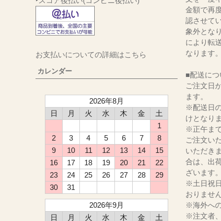
‣スコア後払い(コンビニ後払い)
金額で再
認させて
象外とな
により転
なります
お支払いについての詳細はこちら
カレンダー
■配送につ
ご注文日か
ます。
2026年8月
※配送日
日
月
火
水
木
金
土
けとなり
1
※正午ま
2
3
4
5
6
7
8
ご注文い
9
10
11
12
13
14
15
いただき
合は、出
16
17
18
19
20
21
22
ざいます
23
24
25
26
27
28
29
※土日祝
30
31
おりませ
2026年9月
※海外へ
※注文者
日
月
火
水
木
金
土