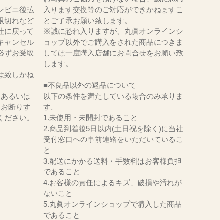
ンビニ後払
入ります交換等のご対応ができかねますこ
限切れなど
とご了承お願い致します。
社に戻って
※誠に恐れ入りますが、丸眞オンラインシ
キャンセル
ョップ以外でご購入をされた商品につきま
必ずお受取
しては一度購入店舗にお問合せをお願い致
。
します。
は致しかね
■不良品以外の返品について
、あるいは
以下の条件を満たしている場合のみ承りま
をお断りす
す。
ください。
1.未使用・未開封であること
2.商品到着後5日以内(土日祝を除く)に当社
受付窓口への事前連絡をいただいているこ
と
3.配送にかかる送料・手数料はお客様負担
であること
4.お客様の責任によるキズ、破損や汚れが
ないこと
5.丸眞オンラインショップで購入した商品
であること