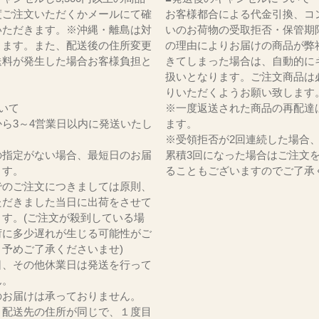
度ご注文いただくかメールにて確
お客様都合による代金引換、コ
いただきます。※沖縄・離島は対
いのお荷物の受取拒否・保管期
ります。また、配送後の住所変更
の理由によりお届けの商品が弊
送料が発生した場合お客様負担と
きてしまった場合は、自動的に
。
扱いとなります。ご注文商品は
りいただくようお願い致します
いて
※一度返送された商品の再配達
ら3～4営業日以内に発送いたし
ます。
※受領拒否が2回連続した場合
の指定がない場合、最短日のお届
累積3回になった場合はご注文
ます。
ることもございますのでご了承
でのご注文につきましては原則、
ただきました当日に出荷をさせて
ます。(ご注文が殺到している場
荷に多少遅れが生じる可能性がご
。予めご了承くださいませ)
日、その他休業日は発送を行って
ん。
のお届けは承っておりません。
、配送先の住所が同じで、１度目