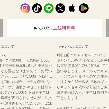
送料無料
5,500円以上
送について
キャンセルについて
料について
■発送前のキャンセルについて
・九州)500円 (北海道)1,000
キャンセルをされる場合はお手
)1,700円※離島地域への発送は別
お電話(Tell:052-793-1628)
りが必要となりますので、お問い
願い致します。メールでのキャ
さい。合計金額5,500円(税込)以
け付けておりませんのでご注意
文を頂いた場合、送料は0円にな
ご注文から30分以内であればマ
※クーポン値引きやセット値引き
りキャンセル依頼が可能でござ
代金が￥5,500を下回る場合は
発送準備に入った場合は原則キ
上送料が表示されませんがご注文
可となります。
料を加算させていただくか、ご注
ャンセルし5,500円以上の商品
■発送後のキャンセルについて