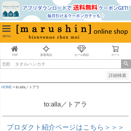
並び順
新着順
古い順
価格が安い順
MENU
価格が高い順
レビュー順
キーワードヒット順
TOP
新着商品
セール商品
カート
検索
詳細検索
HOME
to:alla／トアラ
to:alla／トアラ
プロダクト紹介ページはこちら＞＞＞