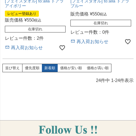
[フェイスタオル] to:alla トアラ
[フェイスタオル] to:alla トアラ
アイボリー
ブルー
販売価格
¥
550
レビュー登録あり
税込
販売価格
¥
550
税込
在庫切れ
在庫切れ
レビュー件数：0件
レビュー件数：2件
再入荷お知らせ
再入荷お知らせ
並び替え
優先度順
新着順
価格が安い順
価格が高い順
24
件中
1
-
24
件表示