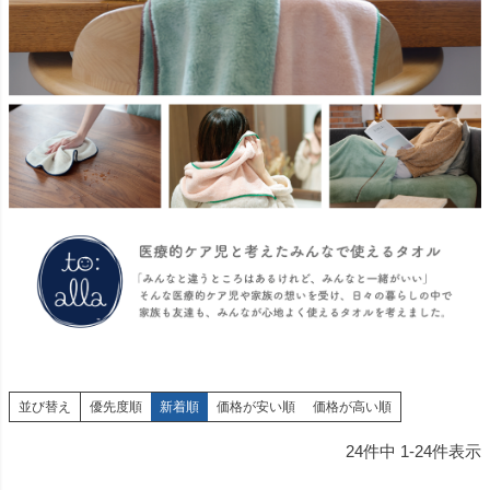
並び替え
優先度順
新着順
価格が安い順
価格が高い順
24
件中
1
-
24
件表示