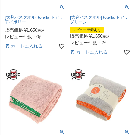
[大判バスタオル] to:alla トアラ
[大判バスタオル] to:alla トアラ
アイボリー
グリーン
販売価格
¥
1,650
レビュー登録あり
税込
販売価格
¥
1,650
レビュー件数：0件
税込
レビュー件数：2件
カートに入れる
カートに入れる