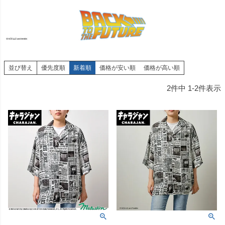
並び替え
優先度順
新着順
価格が安い順
価格が高い順
2
件中
1
-
2
件表示