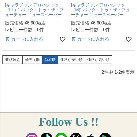
[キャラジャン アロハシャツ
[キャラジャン アロハシャツ
（LL）] バック・トゥ・ザ・フ
（M)] バック・トゥ・ザ・フュ
ューチャー ニュースペーパー
ーチャー ニュースペーパー
販売価格
¥
6,600
販売価格
¥
6,600
税込
税込
レビュー件数：0件
レビュー件数：0件
カートに入れる
カートに入れる
並び替え
優先度順
新着順
価格が安い順
価格が高い順
2
件中
1
-
2
件表示