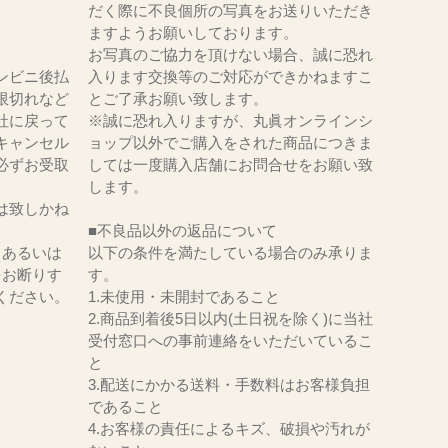
だく際に不良個所の写真をお送りいただき
ますようお願いしております。
お写真のご協力を頂けない場合、誠に恐れ
ンビニ後払
入ります交換等のご対応ができかねますこ
限切れなど
とご了承お願い致します。
社に戻って
※誠に恐れ入りますが、丸眞オンラインシ
キャンセル
ョップ以外でご購入をされた商品につきま
必ずお受取
しては一度購入店舗にお問合せをお願い致
。
します。
は致しかね
■不良品以外の返品について
、あるいは
以下の条件を満たしている場合のみ承りま
をお断りす
す。
ください。
1.未使用・未開封であること
2.商品到着後5日以内(土日祝を除く)に当社
受付窓口への事前連絡をいただいているこ
と
3.配送にかかる送料・手数料はお客様負担
であること
4.お客様の責任によるキズ、破損や汚れが