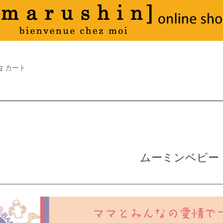
タオル
並び順
新着順
古い順
価格が
キーワードヒット順
検索
カート
検索
ムーミンベビー