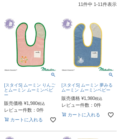
11
件中
1
-
11
件表示
[スタイS] ムーミン りんご
[スタイS] ムーミン 夢みる
とムーミン ムーミンベビ
ムーミン ムーミンベビー
ー
販売価格
¥
1,980
税込
販売価格
¥
1,980
税込
レビュー件数：0件
レビュー件数：0件
カートに入れる
カートに入れる