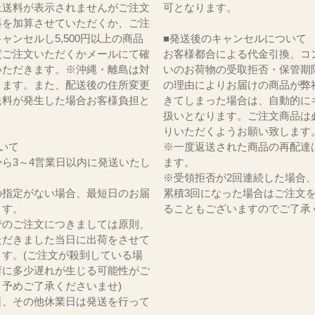
上送料が表示されませんがご注文
可となります。
料を加算させていただくか、ご注
ャンセルし5,500円以上の商品
■発送後のキャンセルについて
度ご注文いただくかメールにて確
お客様都合による代金引換、コ
いただきます。※沖縄・離島は対
いのお荷物の受取拒否・保管期
ります。また、配送後の住所変更
の理由によりお届けの商品が弊
送料が発生した場合お客様負担と
きてしまった場合は、自動的に
。
扱いとなります。ご注文商品は
りいただくようお願い致します
いて
※一度返送された商品の再配達
ら3～4営業日以内に発送いたし
ます。
※受領拒否が2回連続した場合
の指定がない場合、最短日のお届
累積3回になった場合はご注文
ます。
ることもございますのでご了承
でのご注文につきましては原則、
ただきました当日に出荷をさせて
ます。(ご注文が殺到している場
荷に多少遅れが生じる可能性がご
。予めご了承くださいませ)
日、その他休業日は発送を行って