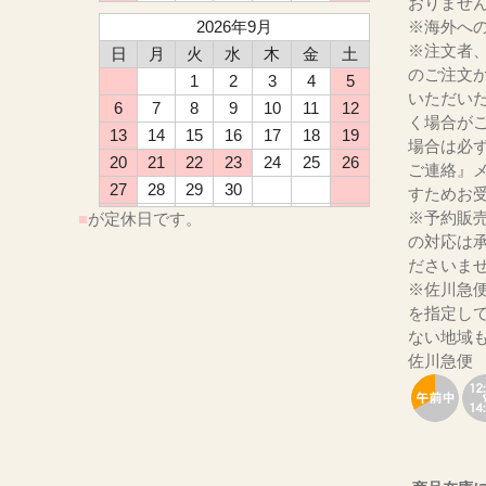
おりませ
2026年9月
※海外へ
※注文者
日
月
火
水
木
金
土
のご注文
1
2
3
4
5
いただい
6
7
8
9
10
11
12
く場合が
13
14
15
16
17
18
19
場合は必
20
21
22
23
24
25
26
ご連絡』
27
28
29
30
すためお
※予約販
■
が定休日です。
の対応は
ださ
※佐川急
を指定し
ない地域
佐川急便