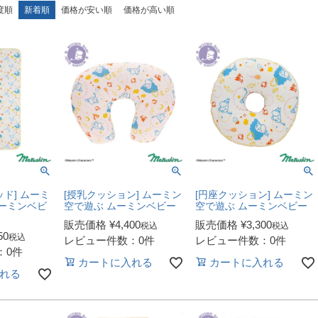
度順
新着順
価格が安い順
価格が高い順
ド] ムーミ
[授乳クッション] ムーミン
[円座クッション] ムーミン
ムーミンベビ
空で遊ぶ ムーミンベビー
空で遊ぶ ムーミンベビー
販売価格
¥
4,400
販売価格
¥
3,300
税込
税込
50
税込
レビュー件数：0件
レビュー件数：0件
：0件
カートに入れる
カートに入れる
れる