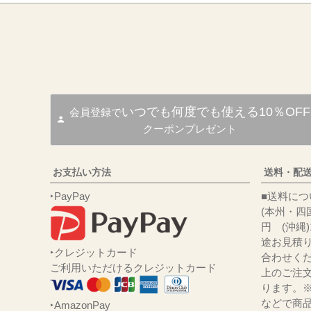
いつでも何度でも使える10％OFF
会員登録で
クーポンプレゼント
お支払い方法
送料・配
‣PayPay
■送
(本州・四国
円 (沖縄
途お見積
‣クレジットカード
合わせくだ
ご利用いただけるクレジットカード
上のご注
ります。
などで商品
‣AmazonPay