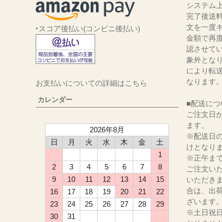
システム
完了後送
文を一度キ
‣スコア後払い(コンビニ後払い)
金額で再
認させて
象外とな
により転
なります
お支払いについての詳細はこちら
カレンダー
■配送につ
ご注文日か
ます。
2026年8月
※配送日
日
月
火
水
木
金
土
けとなり
1
※正午ま
2
3
4
5
6
7
8
ご注文い
9
10
11
12
13
14
15
いただき
合は、出
16
17
18
19
20
21
22
ざいます
23
24
25
26
27
28
29
※土日祝
30
31