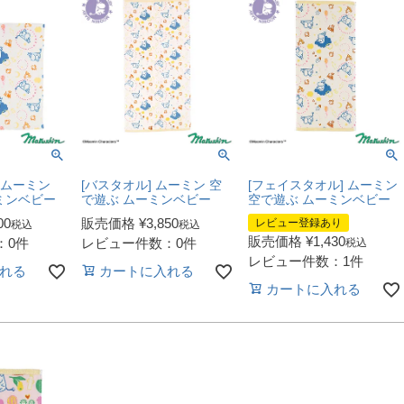
 ムーミン
[バスタオル] ムーミン 空
[フェイスタオル] ムーミン
ミンベビー
で遊ぶ ムーミンベビー
空で遊ぶ ムーミンベビー
00
販売価格
¥
3,850
レビュー登録あり
税込
税込
販売価格
¥
1,430
：0件
レビュー件数：0件
税込
レビュー件数：1件
れる
カートに入れる
カートに入れる