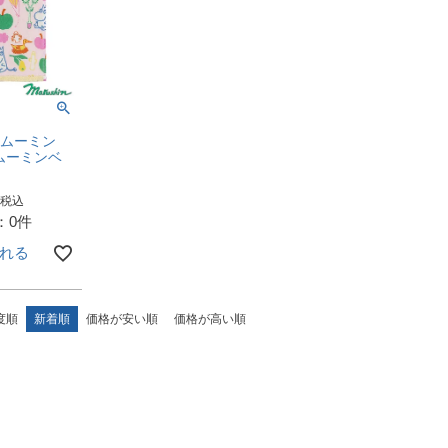
 ムーミン
ムーミンベ
税込
：0件
れる
度順
新着順
価格が安い順
価格が高い順