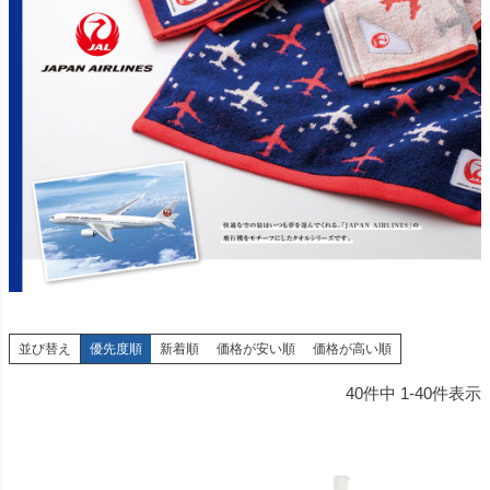
並び替え
優先度順
新着順
価格が安い順
価格が高い順
40
件中
1
-
40
件表示