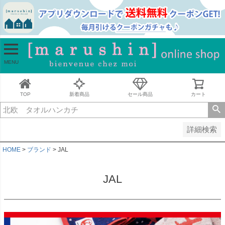
並び順
新着順
古い順
価格が安い順
MENU
価格が高い順
レビュー順
キーワードヒット順
TOP
新着商品
セール商品
カート
検索
詳細検索
HOME
ブランド
JAL
JAL