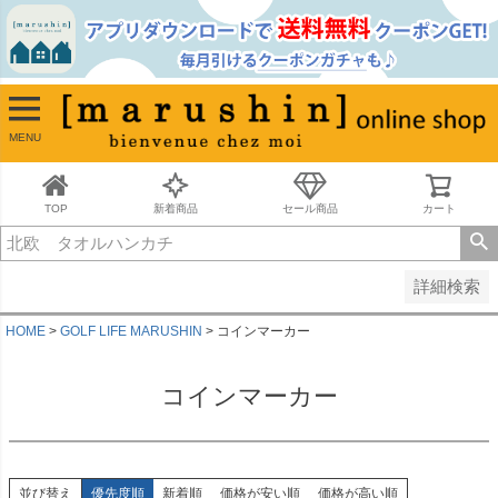
並び順
新着順
古い順
価格が安い順
MENU
価格が高い順
レビュー順
キーワードヒット順
TOP
新着商品
セール商品
カート
検索
詳細検索
HOME
GOLF LIFE MARUSHIN
コインマーカー
コインマーカー
並び替え
優先度順
新着順
価格が安い順
価格が高い順