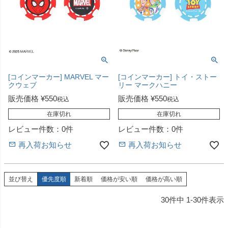
[コインマーカー] MARVEL マー
[コインマーカー] トイ・ストー
クウェブ
リー マークハニー
販売価格
¥
550
販売価格
¥
550
税込
税込
在庫切れ
在庫切れ
レビュー件数：0件
レビュー件数：0件
再入荷お知らせ
再入荷お知らせ
並び替え
優先度順
新着順
価格が安い順
価格が高い順
30
件中
1
-
30
件表示