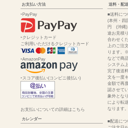
お支払い方法
送料・配
‣PayPay
■送
(本州・四国
円 (沖縄
途お見積
‣クレジットカード
合わせくだ
ご利用いただけるクレジットカード
上のご注
ります。
などで商品
‣AmazonPay
システム
完了後送
文を一度キ
‣スコア後払い(コンビニ後払い)
金額で再
認させて
象外とな
により転
なります
お支払いについての詳細はこちら
カレンダー
■配送につ
ご注文日か