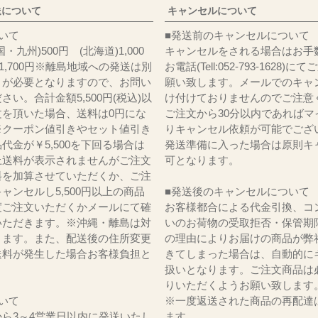
送について
キャンセルについて
料について
■発送前のキャンセルについて
・九州)500円 (北海道)1,000
キャンセルをされる場合はお手
)1,700円※離島地域への発送は別
お電話(Tell:052-793-1628)
りが必要となりますので、お問い
願い致します。メールでのキャ
さい。合計金額5,500円(税込)以
け付けておりませんのでご注意
文を頂いた場合、送料は0円にな
ご注文から30分以内であればマ
※クーポン値引きやセット値引き
りキャンセル依頼が可能でござ
代金が￥5,500を下回る場合は
発送準備に入った場合は原則キ
上送料が表示されませんがご注文
可となります。
料を加算させていただくか、ご注
ャンセルし5,500円以上の商品
■発送後のキャンセルについて
度ご注文いただくかメールにて確
お客様都合による代金引換、コ
いただきます。※沖縄・離島は対
いのお荷物の受取拒否・保管期
ります。また、配送後の住所変更
の理由によりお届けの商品が弊
送料が発生した場合お客様負担と
きてしまった場合は、自動的に
。
扱いとなります。ご注文商品は
りいただくようお願い致します
いて
※一度返送された商品の再配達
ら3～4営業日以内に発送いたし
ます。