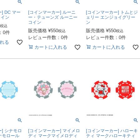
] DC マー
[コインマーカー] ルーニ
[コインマーカー] トムとジ
クイン
ー・テューンズ ルーニー
ェリー エンジョイグリー
コイン
ン
税込
販売価格
¥
550
販売価格
¥
550
税込
税込
：0件
レビュー件数：0件
レビュー件数：0件
れる
カートに入れる
カートに入れる
] シナモロ
[コインマーカー] マイメロ
[コインマーカー] ハローキ
ナモロール
ディ マークマイメロディ
ティ マークハローキティ