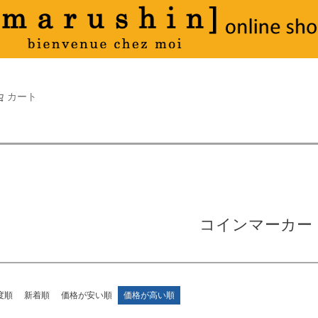
タオル
並び順
新着順
古い順
価格が
キーワードヒット順
検索
カート
検索
コインマーカー
度順
新着順
価格が安い順
価格が高い順