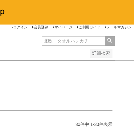
安い順
価格が高い順
レビュー順
ログイン
会員登録
マイページ
ご利用ガイド
メールマガジン
詳細検索
30
件中
1
-
30
件表示