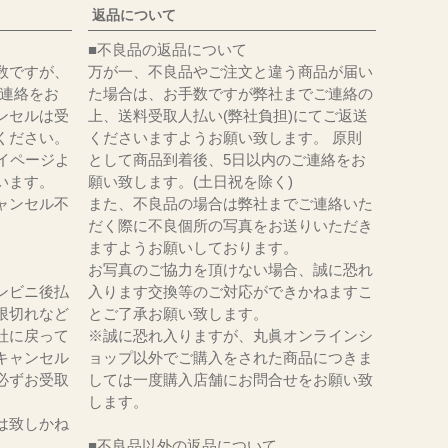
返品について
■不良品の返品について
数ですが、
万が一、不良品やご注文と違う商品が届い
にてご連絡をお
た場合は、お手数ですが弊社までご連絡の
ンセルは受
上、送料受取人払い(弊社負担)にてご返送
ください。
くださいますようお願い致します。 原則
イページよ
として商品到着後、5日以内のご連絡をお
います。
願い致します。(土日祝を除く)
ャンセル不
また、不良品の場合は弊社までご連絡いた
だく際に不良個所の写真をお送りいただき
ますようお願いしております。
お写真のご協力を頂けない場合、誠に恐れ
ンビニ後払
入ります交換等のご対応ができかねますこ
限切れなど
とご了承お願い致します。
社に戻って
※誠に恐れ入りますが、丸眞オンラインシ
キャンセル
ョップ以外でご購入をされた商品につきま
必ずお受取
しては一度購入店舗にお問合せをお願い致
。
します。
は致しかね
■不良品以外の返品について