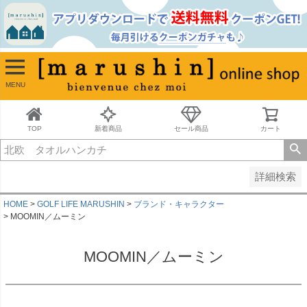
並び順
新着順
古い順
価格が安い順
MENU
価格が高い順
レビュー順
キーワードヒット順
TOP
新着商品
セール商品
カート
検索
詳細検索
HOME
GOLF LIFE MARUSHIN
ブランド・キャラクター
MOOMIN／ムーミン
MOOMIN／ムーミン