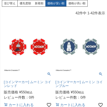
並び替え
優先度順
新着順
価格が安い順
価格が高い順
42
件中
1
-
42
件表示
[コインマーカー] ムーミン コイ
[コインマーカー] ムーミン コイ
ンレッド
ンブルー
販売価格
¥
550
販売価格
¥
550
税込
税込
レビュー件数：0件
レビュー件数：0件
カートに入れる
カートに入れる