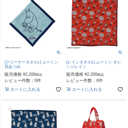
[クリーナータオルL] ムーミン
[レインタオルL] ムーミン オレ
貝あつめ
ンジレイン
販売価格
¥
2,200
販売価格
¥
2,200
税込
税込
レビュー件数：0件
レビュー件数：0件
カートに入れる
カートに入れる