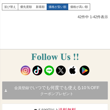
並び替え
優先度順
新着順
価格が安い順
価格が高い順
42
件中
1
-
42
件表示
いつでも何度でも使える10％OFF
会員登録で
クーポンプレゼント