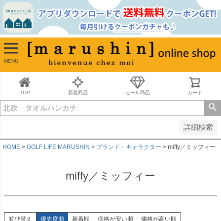
並び順
新着順
古い順
価格が安い順
MENU
価格が高い順
レビュー順
キーワードヒット順
TOP
新着商品
セール商品
カート
検索
詳細検索
HOME
GOLF LIFE MARUSHIN
ブランド・キャラクター
miffy／ミッフィー
miffy／ミッフィー
並び替え
優先度順
新着順
価格が安い順
価格が高い順