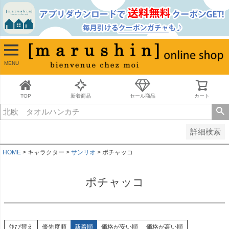
並び順
新着順
古い順
価格が安い順
MENU
価格が高い順
レビュー順
キーワードヒット順
TOP
新着商品
セール商品
カート
検索
詳細検索
HOME
キャラクター
サンリオ
ポチャッコ
ポチャッコ
並び替え
優先度順
新着順
価格が安い順
価格が高い順