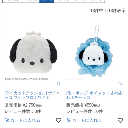
13
件中
1
-
13
件表示
[ダイカットクッション] ポチャ
[泡スポンジ] ポチャッコ あわあ
ッコ マシュマロホワイト
わポチャッコ
販売価格
¥
2,750
販売価格
¥
550
税込
税込
レビュー件数：0件
レビュー件数：0件
カートに入れる
カートに入れる