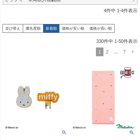
4
件中
1
-
4
件表示
並び替え
優先度順
新着順
価格が安い順
価格が高い順
330
件中
1
-
50
件表示
1
2
…
7