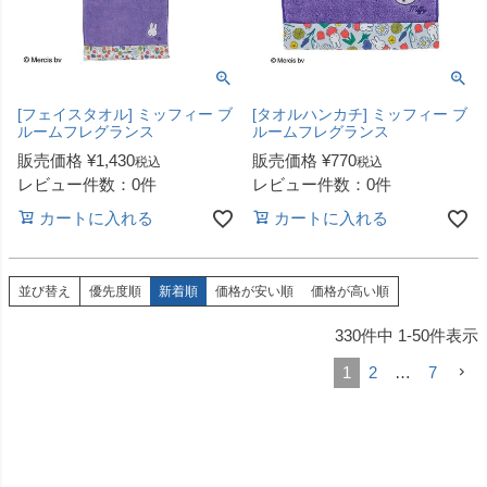
[フェイスタオル] ミッフィー ブ
[タオルハンカチ] ミッフィー ブ
ルームフレグランス
ルームフレグランス
販売価格
¥
1,430
販売価格
¥
770
税込
税込
レビュー件数：0件
レビュー件数：0件
カートに入れる
カートに入れる
並び替え
優先度順
新着順
価格が安い順
価格が高い順
330
件中
1
-
50
件表示
1
2
…
7