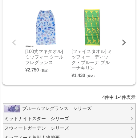
[100丈マキタオル]
[フェイスタオル] ミ
[バスタオ
ミッフィー クール
ッフィー ディッ
ィー フ
フレグランス
ク・ブルーナ ブル
ーンミッ
ーナキリン
¥
2,750
¥
1,650
（税込）
（税
¥
1,430
（税込）
4
件中
1
-
4
件表示
ブルームフレグランス シリーズ
ミッドナイトスター シリーズ
スウィートガーデン シリーズ
ミッフィー＆鳥獣人物戯画