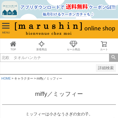
並び順
新着順
古い順
価格が安い順
MENU
価格が高い順
レビュー順
キーワードヒット順
TOP
新着商品
セール商品
カート
検索
詳細検索
HOME
キャラクター
miffy／ミッフィー
miffy／ミッフィー
ミッフィーは小さなうさぎの女の子。