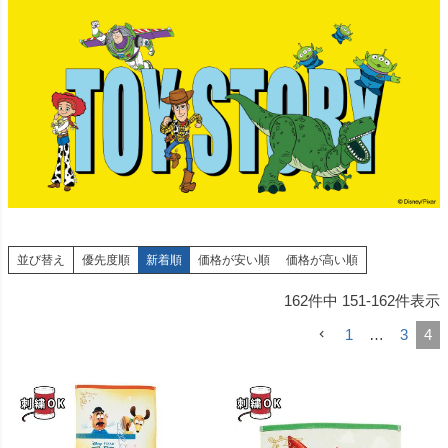
並び替え
優先度順
新着順
価格が安い順
価格が高い順
162
件中
151
-
162
件表示
1
…
3
4