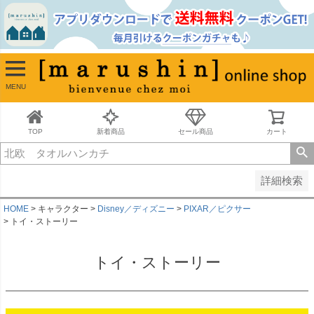
並び順
新着順
古い順
価格が安い順
MENU
価格が高い順
レビュー順
キーワードヒット順
TOP
新着商品
セール商品
カート
検索
詳細検索
HOME
キャラクター
Disney／ディズニー
PIXAR／ピクサー
トイ・ストーリー
トイ・ストーリー