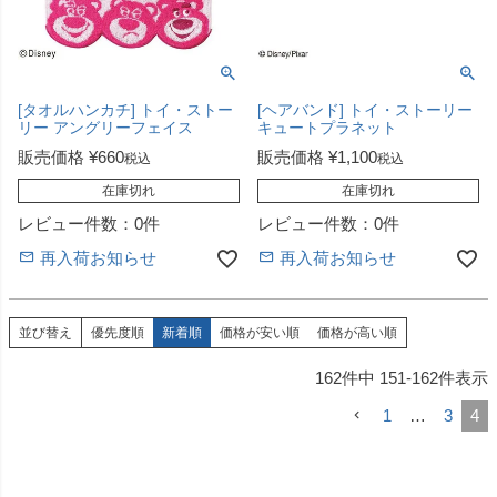
[タオルハンカチ] トイ・ストー
[ヘアバンド] トイ・ストーリー
リー アングリーフェイス
キュートプラネット
販売価格
¥
660
販売価格
¥
1,100
税込
税込
在庫切れ
在庫切れ
レビュー件数：0件
レビュー件数：0件
再入荷お知らせ
再入荷お知らせ
並び替え
優先度順
新着順
価格が安い順
価格が高い順
162
件中
151
-
162
件表示
1
…
3
4