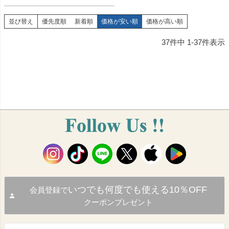
並び替え
優先度順
新着順
価格が安い順
価格が高い順
37
件中
1
-
37
件表示
いつでも何度でも使える10％OFF
会員登録で
クーポンプレゼント