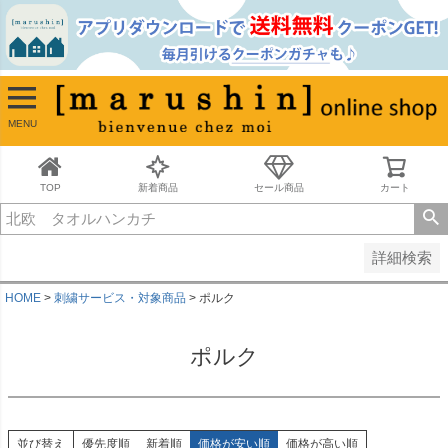
並び順
新着順
古い順
価格が安い順
MENU
価格が高い順
レビュー順
キーワードヒット順
TOP
新着商品
セール商品
カート
検索
詳細検索
HOME
刺繍サービス・対象商品
ポルク
ポルク
並び替え
優先度順
新着順
価格が安い順
価格が高い順