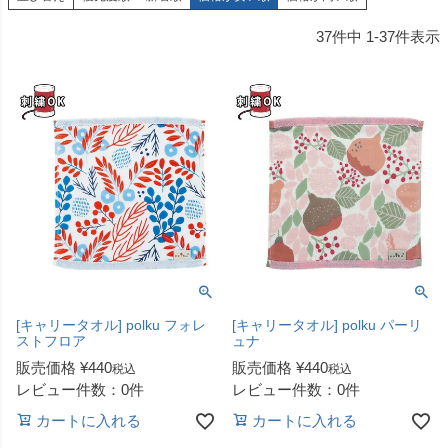
37
件中
1
-
37
件表示
[キャリータオル] polku フォレ
[キャリータオル] polku パーリ
ストフロア
ュナ
販売価格
¥
440
販売価格
¥
440
税込
税込
レビュー件数：0件
レビュー件数：0件
カートに入れる
カートに入れる